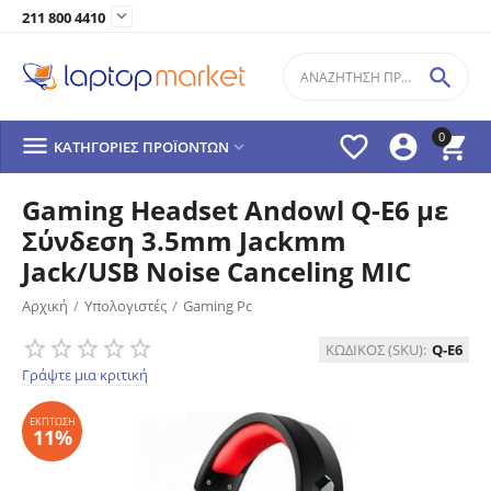

211 800 4410

0




ΚΑΤΗΓΟΡΊΕΣ ΠΡΟΪΌΝΤΩΝ

Gaming Headset Andowl Q-E6 με
Σύνδεση 3.5mm Jackmm
Jack/USB Noise Canceling MIC
Αρχική
/
Υπολογιστές
/
Gaming Pc
ΈΚΠΤΩΣΗ
11%
ΚΩΔΙΚΟΣ (SKU):
Q-E6
Γράψτε μια κριτική