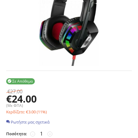
Σε Απόθεμα

€
27.00
€
24.00
(Με ΦΠΑ)
Κερδίζετε:
€
3.00
(
11
%)
Ρωτήστε μας σχετικά
Ποσότητα:
−
+