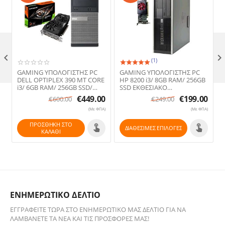

(1)
GAMING ΥΠΟΛΟΓΙΣΤΗΣ PC
GAMING ΥΠΟΛΟΓΙΣΤΗΣ PC
DELL OPTIPLEX 390 MT CORE
HP 8200 i3/ 8GB RAM/ 256GB
i3/ 6GB RAM/ 256GB SSD/
SSD ΕΚΘΕΣΙΑΚΟ
256GB HDD ΕΚΘΕΣΙΑΚΟ
(Refurbished)
€
449.00
€
199.00
€
600.00
€
249.00
(Refurbished)
(Με ΦΠΑ)
(Με ΦΠΑ)
ΠΡΟΣΘΉΚΗ ΣΤΟ
ΔΙΑΘΕΣΙΜΕΣ ΕΠΙΛΟΓΈΣ
ΚΑΛΆΘΙ
ΕΝΗΜΕΡΩΤΙΚΟ ΔΕΛΤΙΟ
ΕΓΓΡΑΦΕΊΤΕ ΤΏΡΑ ΣΤΟ ΕΝΗΜΕΡΩΤΙΚΌ ΜΑΣ ΔΕΛΤΊΟ ΓΙΑ ΝΑ
ΛΑΜΒΆΝΕΤΕ ΤΑ ΝΈΑ ΚΑΙ ΤΙΣ ΠΡΟΣΦΟΡΈΣ ΜΑΣ!