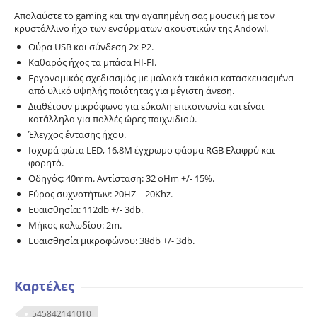
Απολαύστε το gaming και την αγαπημένη σας μουσική με τον
κρυστάλλινο ήχο των ενσύρματων ακουστικών της Andowl.
Θύρα USB και σύνδεση 2x P2.
Καθαρός ήχος τα μπάσα HI-FI.
Εργονομικός σχεδιασμός με μαλακά τακάκια κατασκευασμένα
από υλικό υψηλής ποιότητας για μέγιστη άνεση.
Διαθέτουν μικρόφωνο για εύκολη επικοινωνία και είναι
κατάλληλα για πολλές ώρες παιχνιδιού.
Έλεγχος έντασης ήχου.
Ισχυρά φώτα LED, 16,8M έγχρωμο φάσμα RGB Ελαφρύ και
φορητό.
Οδηγός: 40mm. Αντίσταση: 32 oHm +/- 15%.
Εύρος συχνοτήτων: 20HZ – 20Khz.
Ευαισθησία: 112db +/- 3db.
Μήκος καλωδίου: 2m.
Ευαισθησία μικροφώνου: 38db +/- 3db.
Καρτέλες
545842141010