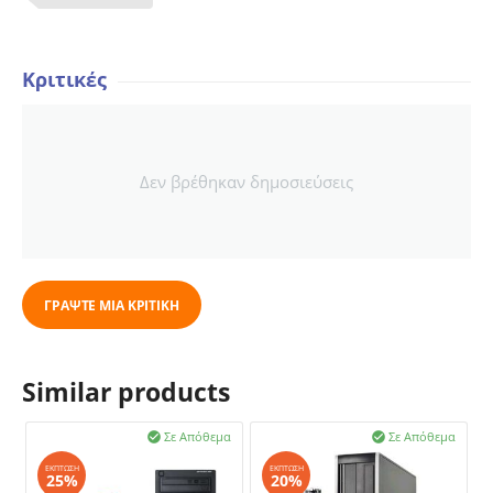
Κριτικές
Δεν βρέθηκαν δημοσιεύσεις
ΓΡΆΨΤΕ ΜΙΑ ΚΡΙΤΙΚΉ
Similar products
Σε Απόθεμα
Σε Απόθεμα


ΈΚΠΤΩΣΗ
ΈΚΠΤΩΣΗ
25%
20%