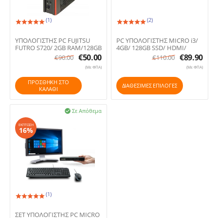
(1)
(2)
23.
24.
ΥΠΟΛΟΓΙΣΤΗΣ PC FUJITSU
PC ΥΠΟΛΟΓΙΣΤΗΣ MICRO i3/
FUTRO S720/ 2GB RAM/128GB
4GB/ 128GB SSD/ HDMI/
SSD/ ΕΚΘΕΣΙΑΚΟ
ΕΚΘΕΣΙΑΚΟ (Refurbished)
€
50.00
€
89.90
€
90.00
€
110.00
(Refurbished)
(Με ΦΠΑ)
(Με ΦΠΑ)
ΠΡΟΣΘΉΚΗ ΣΤΟ
ΔΙΑΘΕΣΙΜΕΣ ΕΠΙΛΟΓΈΣ
ΚΑΛΆΘΙ
Σε Απόθεμα

ΈΚΠΤΩΣΗ
16%
(1)
25.
ΣΕΤ ΥΠΟΛΟΓΙΣΤΗΣ PC MICRO