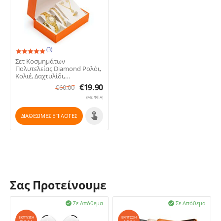
(3)
Σετ Κοσμημάτων
Πολυτελείας Diamond Ρολόι,
Κολιέ, Δαχτυλίδι,
Σκουλαρίκια & Βραχιόλι
€
19.90
€
60.00
(Με ΦΠΑ)
ΔΙΑΘΕΣΙΜΕΣ ΕΠΙΛΟΓΈΣ
Σας Προτείνουμε
Σε Απόθεμα
Σε Απόθεμα


ΈΚΠΤΩΣΗ
ΈΚΠΤΩΣΗ