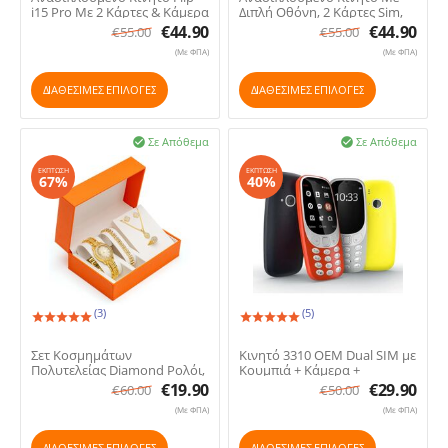
i15 Pro Με 2 Κάρτες & Κάμερα
Διπλή Οθόνη, 2 Κάρτες Sim,
Μεγάλα Πλήκτρα, Δυνατό
€
44.90
€
44.90
€
55.00
€
55.00
Φακό & Ραδιόφωνο Που
(Με ΦΠΑ)
(Με ΦΠΑ)
Λειτουργεί Χωρίς Ακουστικά
ΔΙΑΘΕΣΙΜΕΣ ΕΠΙΛΟΓΈΣ
ΔΙΑΘΕΣΙΜΕΣ ΕΠΙΛΟΓΈΣ
Σε Απόθεμα
Σε Απόθεμα


ΈΚΠΤΩΣΗ
ΈΚΠΤΩΣΗ
67%
40%
(3)
(5)
7.
8.
Σετ Κοσμημάτων
Κινητό 3310 ΟΕΜ Dual SIM με
Πολυτελείας Diamond Ρολόι,
Κουμπιά + Κάμερα +
Κολιέ, Δαχτυλίδι,
Ραδιόφωνο & Μεγάλη
€
19.90
€
29.90
€
60.00
€
50.00
Σκουλαρίκια & Βραχιόλι
Αυτονομία Μπαταρίας
(Με ΦΠΑ)
(Με ΦΠΑ)
ΔΙΑΘΕΣΙΜΕΣ ΕΠΙΛΟΓΈΣ
ΔΙΑΘΕΣΙΜΕΣ ΕΠΙΛΟΓΈΣ