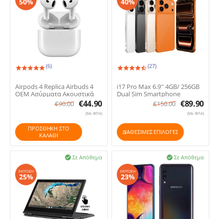
50%
40%
(6)
(27)
1.
2.
Airpods 4 Replica Airbuds 4
i17 Pro Max 6.9'' 4GB/ 256GB
OEM Ασύρματα Ακουστικά
Dual Sim Smartphone
Bluetooth Με Noise Active
€
44.90
€
89.90
€
90.00
€
150.00
Cancelation (ANC)
(Με ΦΠΑ)
(Με ΦΠΑ)
ΠΡΟΣΘΉΚΗ ΣΤΟ
ΔΙΑΘΕΣΙΜΕΣ ΕΠΙΛΟΓΈΣ
ΚΑΛΆΘΙ
Σε Απόθεμα
Σε Απόθεμα


ΈΚΠΤΩΣΗ
ΈΚΠΤΩΣΗ
25%
23%