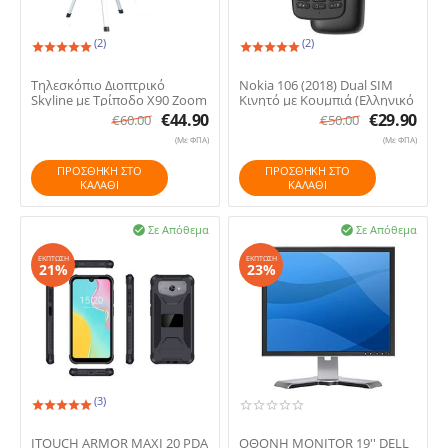
(2)
(2)
13.
14.
Τηλεσκόπιο Διοπτρικό
Nokia 106 (2018) Dual SIM
Skyline με Τρίποδο X90 Zoom
Κινητό με Κουμπιά (Ελληνικό
Μενού) Μαύρο
€
44.90
€
29.90
€
60.00
€
50.00
(Με ΦΠΑ)
(Με ΦΠΑ)
ΠΡΟΣΘΉΚΗ ΣΤΟ
ΠΡΟΣΘΉΚΗ ΣΤΟ
ΚΑΛΆΘΙ
ΚΑΛΆΘΙ
Σε Απόθεμα
Σε Απόθεμα


ΈΚΠΤΩΣΗ
ΈΚΠΤΩΣΗ
21%
23%
(3)
15.
16.
ITOUCH ARMOR MAXI 20 PDA
ΟΘΟΝΗ MONITOR 19'' DELL