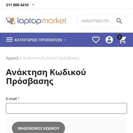

211 800 4410

0




ΚΑΤΗΓΟΡΊΕΣ ΠΡΟΪΌΝΤΩΝ

Αρχική
/
Ανάκτηση Κωδικού Πρόσβασης
Ανάκτηση Κωδικού
Πρόσβασης
E-mail
ΜΗΔΕΝΙΣΜΌΣ ΚΩΔΙΚΟΎ