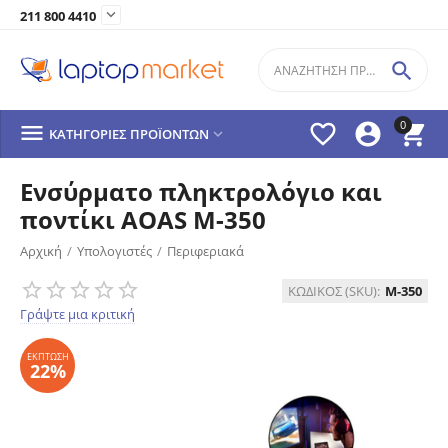

211 800 4410

0




ΚΑΤΗΓΟΡΊΕΣ ΠΡΟΪΌΝΤΩΝ

Ενσύρματο πληκτρολόγιο και
ποντίκι AOAS M-350
Αρχική
/
Υπολογιστές
/
Περιφεριακά
ΈΚΠΤΩΣΗ
ΚΩΔΙΚΟΣ (SKU):
M-350
22%
Γράψτε μια κριτική