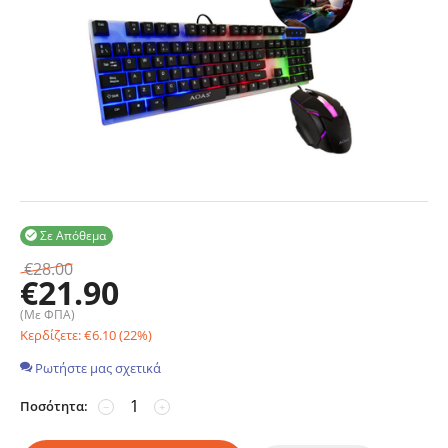
Σε Απόθεμα

€
28.00
€
21.90
(Με ΦΠΑ)
Κερδίζετε:
€
6.10
(
22
%)
Ρωτήστε μας σχετικά
Ποσότητα:
−
+