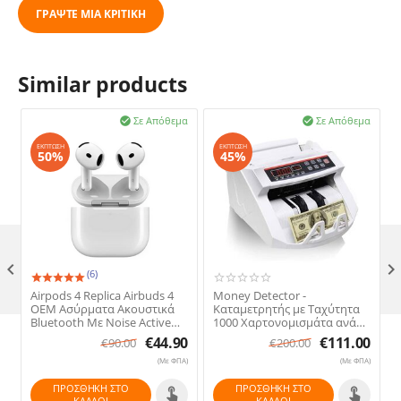
ΓΡΆΨΤΕ ΜΙΑ ΚΡΙΤΙΚΉ
Similar products
Σε Απόθεμα
Σε Απόθεμα


ΈΚΠΤΩΣΗ
ΈΚΠΤΩΣΗ
50%
45%

(6)
Airpods 4 Replica Airbuds 4
Money Detector -
OEM Ασύρματα Ακουστικά
Καταμετρητής με Ταχύτητα
Bluetooth Με Noise Active
1000 Χαρτονομισμάτα ανά
Cancelation (ANC)
Λεπτό & Ελεγκτής Πλαστών
€
44.90
€
111.00
€
90.00
€
200.00
Χαρτονομισμάτων
(Με ΦΠΑ)
(Με ΦΠΑ)
ΠΡΟΣΘΉΚΗ ΣΤΟ
ΠΡΟΣΘΉΚΗ ΣΤΟ
ΚΑΛΆΘΙ
ΚΑΛΆΘΙ