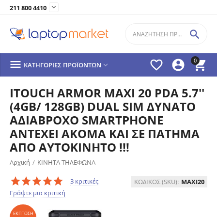

211 800 4410

0




ΚΑΤΗΓΟΡΊΕΣ ΠΡΟΪΌΝΤΩΝ

ITOUCH ARMOR MAXI 20 PDA 5.7''
(4GB/ 128GB) DUAL SIM ΔΥΝΑΤΟ
ΑΔΙΑΒΡΟΧΟ SMARTPHONE
ΑΝΤΕΧΕΙ ΑΚΟΜΑ ΚΑΙ ΣΕ ΠΑΤΗΜΑ
ΑΠΟ ΑΥΤΟΚΙΝΗΤΟ !!!
Αρχική
/
ΚΙΝΗΤΑ ΤΗΛΕΦΩΝΑ
ΈΚΠΤΩΣΗ
21%
3 κριτικές
ΚΩΔΙΚΟΣ (SKU):
MAXI20
Γράψτε μια κριτική