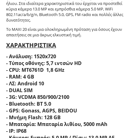
ήλιου. Στα ιδιαίτερα χαρακτηριστικά του έρχεται να προστεθεί
κύρια κάμερα 13.0 MP και εμπρόσθια κάμερα 5.0 MP, WiFi
802.11ac/a/b/g/n, Bluetooth 5.0, GPS, FM radio και πολλές άλλες
δυνατότητες.
Το ΜΑΧΙ 20 είναι μια ολοκληρωμένη πρόταση για όσους έχουν
απαιτήσεις σε μια άκρως ελκυστική τιμή.
ΧΑΡΑΚΤΗΡΙΣΤΙΚΑ
- Ανάλυση: 1520x720
- Τύπος οθόνης: 5,7 ιντσών HD
- CPU: MT6761D 1,8 GHz
- RAM: 4 GB
- ΛΣ: Android 10
- DUAL SIM
- 3G: VCDMA 850/900/2100
- Bluetooth: BT 5.0
- GPS: Gonass, AGPS, BEIDOU
- Μνήμη Flash: 128 GB
- Μπαταρία: Μπαταρία λιθίου, 5000 mAh
- IP: IP68
- Κάμερα: Εμπρός: 5,0 MP / Πίσω: 13,0 MP AF