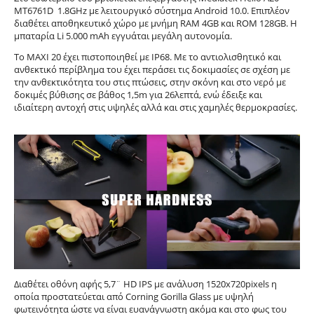
MT6761D 1.8GHz με λειτουργικό σύστημα Android 10.0. Επιπλέον
διαθέτει αποθηκευτικό χώρο με μνήμη RAM 4GB και ROM 128GB. Η
μπαταρία Li 5.000 mAh εγγυάται μεγάλη αυτονομία.
Το MAXI 20 έχει πιστοποιηθεί με IP68. Με το αντιολισθητικό και
ανθεκτικό περίβλημα του έχει περάσει τις δοκιμασίες σε σχέση με
την ανθεκτικότητα του στις πτώσεις, στην σκόνη και στο νερό με
δοκιμές βύθισης σε βάθος 1,5m για 26λεπτά, ενώ έδειξε και
ιδιαίτερη αντοχή στις υψηλές αλλά και στις χαμηλές θερμοκρασίες.
Διαθέτει οθόνη αφής 5,7¨ HD IPS με ανάλυση 1520x720pixels η
οποία προστατεύεται από Corning Gorilla Glass με υψηλή
φωτεινότητα ώστε να είναι ευανάγνωστη ακόμα και στο φως του