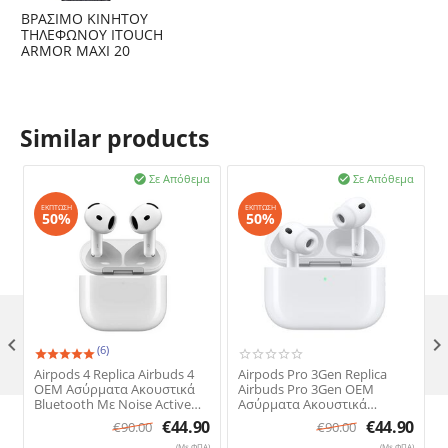
ΒΡΑΣΙΜΟ ΚΙΝΗΤΟΥ
ΤΗΛΕΦΩΝΟΥ ITOUCH
ARMOR MAXI 20
Similar products
Σε Απόθεμα
Σε Απόθεμα


ΈΚΠΤΩΣΗ
ΈΚΠΤΩΣΗ
50%
50%

(6)
Airpods 4 Replica Airbuds 4
Airpods Pro 3Gen Replica
OEM Ασύρματα Ακουστικά
Airbuds Pro 3Gen OEM
Bluetooth Με Noise Active
Ασύρματα Ακουστικά
Cancelation (ANC)
Bluetooth Με Noise Active
€
44.90
€
44.90
€
90.00
€
90.00
Cancelation (ANC)
(Με ΦΠΑ)
(Με ΦΠΑ)