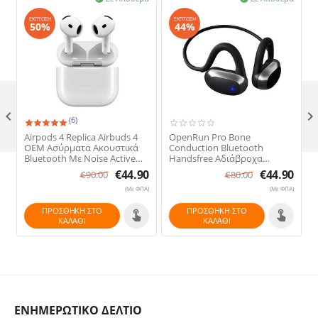
ΈΚΠΤΩΣΗ
ΈΚΠΤΩΣΗ
50%
44%

(6)
Airpods 4 Replica Airbuds 4
OpenRun Pro Bone
OEM Ασύρματα Ακουστικά
Conduction Bluetooth
Bluetooth Με Noise Active
Handsfree Αδιάβροχα
Cancelation (ANC)
Ασύρματα Ακουστικά
€
44.90
€
44.90
€
90.00
€
80.00
Bluetooth Open Ear Με
Μεγάλη Διάρκεια Μπαταρίας
(Με ΦΠΑ)
(Με ΦΠΑ)
& Ακύρωση Θορύβου (ENC)
ΠΡΟΣΘΉΚΗ ΣΤΟ
ΠΡΟΣΘΉΚΗ ΣΤΟ
ΚΑΛΆΘΙ
ΚΑΛΆΘΙ
ΕΝΗΜΕΡΩΤΙΚΟ ΔΕΛΤΙΟ