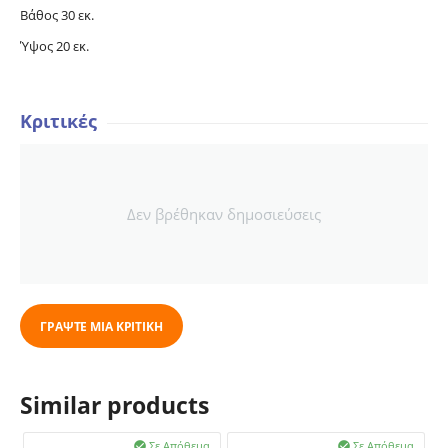
Βάθος 30 εκ.
Ύψος 20 εκ.
Κριτικές
Δεν βρέθηκαν δημοσιεύσεις
ΓΡΆΨΤΕ ΜΙΑ ΚΡΙΤΙΚΉ
Similar products
Σε Απόθεμα
Σε Απόθεμα

