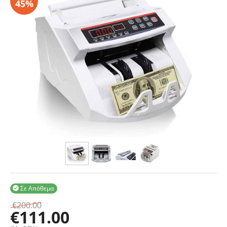
Σε Απόθεμα

€
200.00
€
111.00