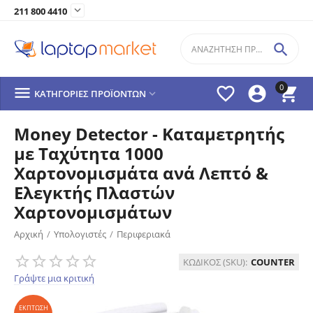

211 800 4410

0




ΚΑΤΗΓΟΡΊΕΣ ΠΡΟΪΌΝΤΩΝ

Money Detector - Καταμετρητής
με Ταχύτητα 1000
Χαρτονομισμάτα ανά Λεπτό &
Ελεγκτής Πλαστών
Χαρτονομισμάτων
Αρχική
/
Υπολογιστές
/
Περιφεριακά
ΈΚΠΤΩΣΗ
45%
ΚΩΔΙΚΟΣ (SKU):
COUNTER
Γράψτε μια κριτική