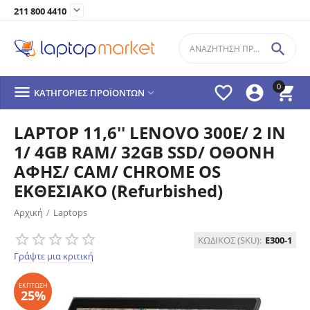

211 800 4410

0




ΚΑΤΗΓΟΡΊΕΣ ΠΡΟΪΌΝΤΩΝ

LAPTOP 11,6'' LENOVO 300E/ 2 IN
1/ 4GB RAM/ 32GB SSD/ ΟΘΟΝΗ
ΑΦΗΣ/ CAM/ CHROME OS
ΕΚΘΕΣΙΑΚΟ (Refurbished)
Αρχική
/
Laptops
ΈΚΠΤΩΣΗ
25%
ΚΩΔΙΚΟΣ (SKU):
E300-1
Γράψτε μια κριτική