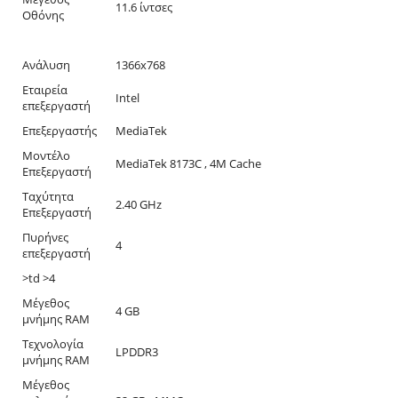
11.6 ίντσες
Οθόνης
Ανάλυση
1366x768
Εταιρεία
Intel
επεξεργαστή
Επεξεργαστής
MediaTek
Μοντέλο
MediaTek 8173C , 4M Cache
Επεξεργαστή
Ταχύτητα
2.40 GHz
Επεξεργαστή
Πυρήνες
4
επεξεργαστή
>td >4
Μέγεθος
4 GB
μνήμης RAM
Τεχνολογία
LPDDR3
μνήμης RAM
Μέγεθος