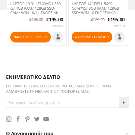
LAPTOP 13.3'' LENOVO L380
LAPTOP 14'' DELL 5490
i3/ 4GB RAM/ 128GB SSD/
Core™i5/ 8GB RAM/ 128GB
CAM/ WIN 10/11 ΕΚΘΕΣΙΑΚΟ
SSD/ WIN 10 ΕΚΘΕΣΙΑΚΟ
(Refurbished)
(Refurbished)
€
195.00
€
195.00
€
260.00
€
280.00
(Με ΦΠΑ)
(Με ΦΠΑ)
ΔΙΑΘΕΣΙΜΕΣ ΕΠΙΛΟΓΈΣ
ΔΙΑΘΕΣΙΜΕΣ ΕΠΙΛΟΓΈΣ
ΕΝΗΜΕΡΩΤΙΚΟ ΔΕΛΤΙΟ
ΕΓΓΡΑΦΕΊΤΕ ΤΏΡΑ ΣΤΟ ΕΝΗΜΕΡΩΤΙΚΌ ΜΑΣ ΔΕΛΤΊΟ ΓΙΑ ΝΑ
ΛΑΜΒΆΝΕΤΕ ΤΑ ΝΈΑ ΚΑΙ ΤΙΣ ΠΡΟΣΦΟΡΈΣ ΜΑΣ!
Ο Λογαριασμός μου