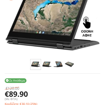
Σε Απόθεμα

€
120.00
€
89.90
(Με ΦΠΑ)
Κερδίζετε:
€
30.10
(
25
%)