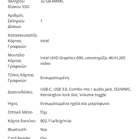
σκληρού
32 GB eMMC
δίσκου SSD
Αριθμός
Σκληρών
1
Δίσκων
Κατασκευαστής
Κάρτας
Intel
Γραφικών
Μοντέλο
Intel UHD Graphics 600, υποστηρίζει 4K/H.265
Κάρτας
video
Γραφικών
Τύπος Κάρτας
Ενσωματωμένη
Γραφικών
USB-C, USB 3.0, Combo mic / audio jack, SD/MMC,
Διασυνδέσεις
Kensington lock slot, Volume toggle
Ήχος
Ενσωματωμένα ηχεία και μικρόφωνο
Οπτικό Μέσο
Όχι
Κάρτα δικτύου
802.11a/b/g/n/ac
Bluetooth
Ναι
Card Reader
Οχι