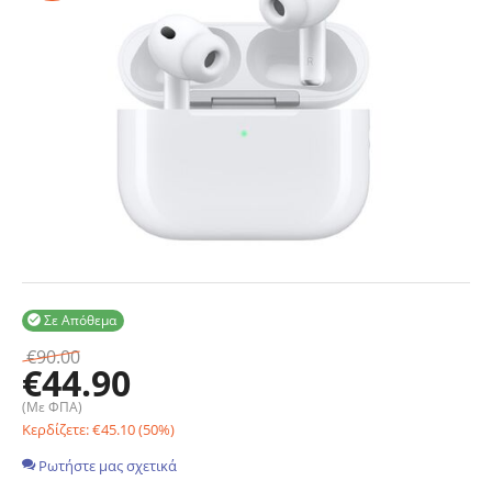
Σε Απόθεμα

€
90.00
€
44.90
(Με ΦΠΑ)
Κερδίζετε:
€
45.10
(
50
%)
Ρωτήστε μας σχετικά