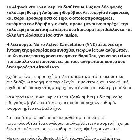
Τα Airpods Pro 3Gen Replica διαθέτουν έως και δύο φορές
καλύτερη Ενεργή Ακύρωση Θορύβου, Λειτουργία Διαφάνειας
και τώρα Προσαρμοστικό Ήχο, ο οποίος προσαρμόζει
αυτόματα τον θόρυβο για εσάς, προκειμένου να παρέχει την
καλύτερη ακουστική εμπειρία στα διάφορα περιβάλλοντα και
αλληλεπιδράσεις μέσα στην ημέρα.
Η λειτουργία Noise Active Cancelation (ANC) μειώνει την
ένταση της φασαρίας και ενισχύει τις φωνές των ανθρώπων,
μειώνοντας ταυτόχρονα τον φόντο θορύβου, για να σου είναι
πιο εύκολο να επικοινωνείς με τους ανθρώπους κοντά σου
όταν φοράς τα AirPods Pro.
Σχεδιασμένα με προσοχή στη λεπτομέρεια, αυτά τα ακουστικά
συνδυάζουν προηγμένη τεχνολογία με μοντέρνο και εργονομικό
σχεδιασμό, παρέχοντας μακροχρόνια άνεση και ανώτερη απόδοση.
Τα Airpods Pro 3Gen Replica είναι εξοπλισμένα με δυναμικούς
οδηγούς υψηλής πιστότητας, οι οποίοι παρέχουν καθαρό,
ισορροπημένο και βαθύ ήχο.
Είτε ακούτε μουσική, παρακολουθείτε μια ταινία είτε
παρακολουθείτε ένα συνέδριο, απολαμβάνετε λεπτομερή ήχο, με
δυνατά μπάσα και σαφώς καθορισμένες υψηλές συχνότητες.
Με την τεχνολογία Bluetooth 5.4, εξασφαλίζουν σταθερή και