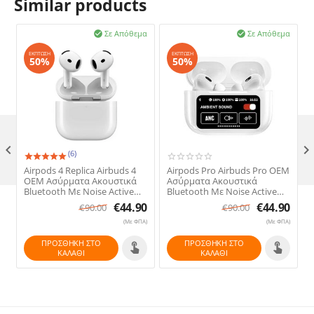
Similar products
Σε Απόθεμα
Σε Απόθεμα


ΈΚΠΤΩΣΗ
ΈΚΠΤΩΣΗ
50%
50%

(6)
Airpods 4 Replica Airbuds 4
Airpods Pro Airbuds Pro OEM
OEM Ασύρματα Ακουστικά
Ασύρματα Ακουστικά
Bluetooth Με Noise Active
Bluetooth Με Noise Active
Cancelation (ANC)
Cancelation (ANC)+(ENC) &
€
44.90
€
44.90
€
90.00
€
90.00
Οθόνη Αφής
(Με ΦΠΑ)
(Με ΦΠΑ)
ΠΡΟΣΘΉΚΗ ΣΤΟ
ΠΡΟΣΘΉΚΗ ΣΤΟ
ΚΑΛΆΘΙ
ΚΑΛΆΘΙ