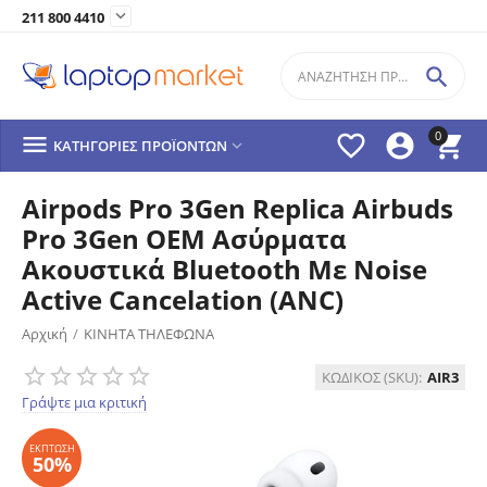

211 800 4410

0




ΚΑΤΗΓΟΡΊΕΣ ΠΡΟΪΌΝΤΩΝ

Airpods Pro 3Gen Replica Airbuds
Pro 3Gen OEM Ασύρματα
Ακουστικά Bluetooth Με Noise
Active Cancelation (ANC)
Αρχική
/
ΚΙΝΗΤΑ ΤΗΛΕΦΩΝΑ
ΈΚΠΤΩΣΗ
50%
ΚΩΔΙΚΟΣ (SKU):
AIR3
Γράψτε μια κριτική