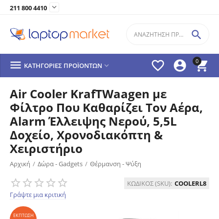

211 800 4410

0




ΚΑΤΗΓΟΡΊΕΣ ΠΡΟΪΌΝΤΩΝ

Air Cooler KrafTWaagen με
Φίλτρο Που Καθαρίζει Τον Αέρα,
Alarm Έλλειψης Νερού, 5,5L
Δοχείο, Χρονοδιακόπτη &
Χειριστήριο
Αρχική
/
Δώρα - Gadgets
/
Θέρμανση - Ψύξη
ΈΚΠΤΩΣΗ
22%
ΚΩΔΙΚΟΣ (SKU):
COOLERL8
Γράψτε μια κριτική