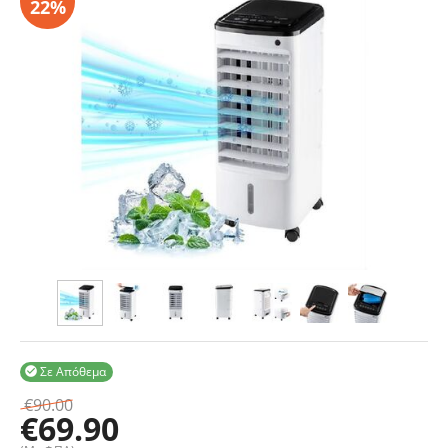
Σε Απόθεμα

€
90.00
€
69.90