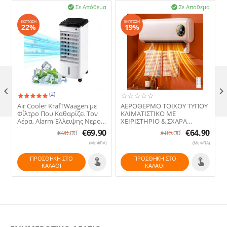
Σε Απόθεμα
Σε Απόθεμα


ΈΚΠΤΩΣΗ
ΈΚΠΤΩΣΗ
22%
19%

(2)
Air Cooler KrafTWaagen με
ΑΕΡΟΘΕΡΜΟ ΤΟΙΧΟΥ ΤΥΠΟΥ
Φίλτρο Που Καθαρίζει Τον
ΚΛΙΜΑΤΙΣΤΙΚΟ ΜΕ
Αέρα, Alarm Έλλειψης Νερού,
ΧΕΙΡΙΣΤΗΡΙΟ & ΣΧΑΡΑ
5,5L Δοχείο, Χρονοδιακόπτη
ΣΤΕΓΝΩΜΑΤΟΣ ΡΟΥΧΩΝ
€
69.90
€
64.90
€
90.00
€
80.00
& Χειριστήριο
(Με ΦΠΑ)
(Με ΦΠΑ)
ΠΡΟΣΘΉΚΗ ΣΤΟ
ΠΡΟΣΘΉΚΗ ΣΤΟ
ΚΑΛΆΘΙ
ΚΑΛΆΘΙ