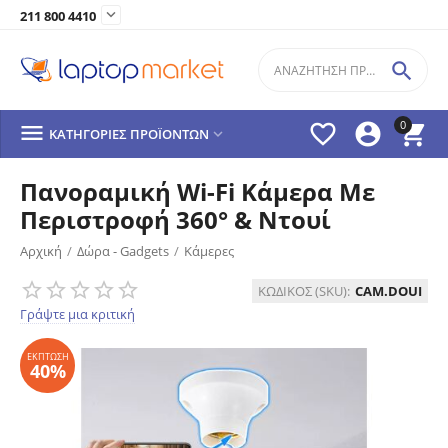

211 800 4410

0




ΚΑΤΗΓΟΡΊΕΣ ΠΡΟΪΌΝΤΩΝ

Πανοραμική Wi-Fi Κάμερα Με
Περιστροφή 360° & Ντουί
Αρχική
/
Δώρα - Gadgets
/
Κάμερες
ΈΚΠΤΩΣΗ
ΚΩΔΙΚΟΣ (SKU):
CAM.DOUI
40%
Γράψτε μια κριτική