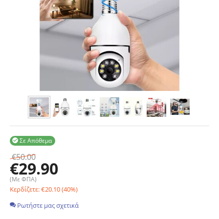
Σε Απόθεμα

€
50.00
€
29.90
(Με ΦΠΑ)
Κερδίζετε:
€
20.10
(
40
%)
Ρωτήστε μας σχετικά