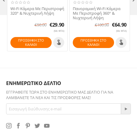
Wi-Fi Κάμερα Με Περιστροφή
Πανοραμική Wi-Fi Κάμερα
320° & Νυχτερινή Λήψη
Με Περιστροφή 360° &
Νυχτερινή Λήψη
€
29.90
€
64.90
€
50.00
€
100.00
(Με ΦΠΑ)
(Με ΦΠΑ)
ΠΡΟΣΘΉΚΗ ΣΤΟ
ΠΡΟΣΘΉΚΗ ΣΤΟ
ΚΑΛΆΘΙ
ΚΑΛΆΘΙ
ΕΝΗΜΕΡΩΤΙΚΟ ΔΕΛΤΙΟ
ΕΓΓΡΑΦΕΊΤΕ ΤΏΡΑ ΣΤΟ ΕΝΗΜΕΡΩΤΙΚΌ ΜΑΣ ΔΕΛΤΊΟ ΓΙΑ ΝΑ
ΛΑΜΒΆΝΕΤΕ ΤΑ ΝΈΑ ΚΑΙ ΤΙΣ ΠΡΟΣΦΟΡΈΣ ΜΑΣ!